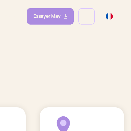
Essayer May
eprises