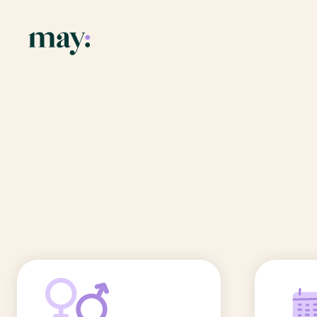
Application
Ressources
Fonctionnalités
Blog
Accueil
/
Prénoms
/
Ruddy
Mission
Guide des pr
Ruddy
Newsletters