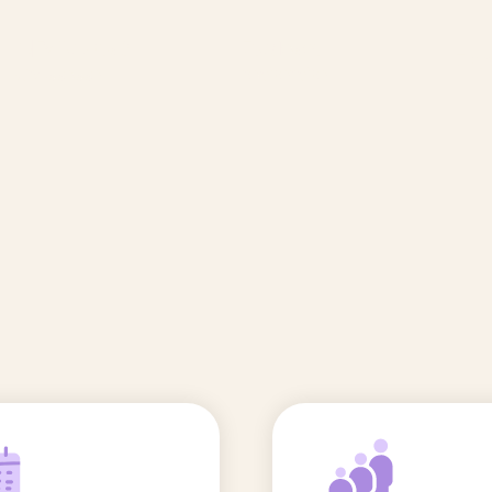
🆕 Polluants &
Etudes et
Entr
Grossesse
recherche
Comité scientifique
énoms
Exposition aux écrans des 0-3
ans
Sommeil de l'enfant
IA et parentalité