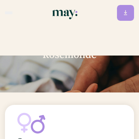
Accueil
/
Prénoms
/
Rosemonde
Rosemonde