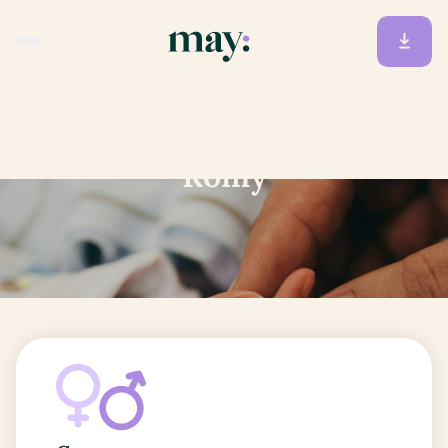
Accueil
/
Prénoms
/
Romy
Romy