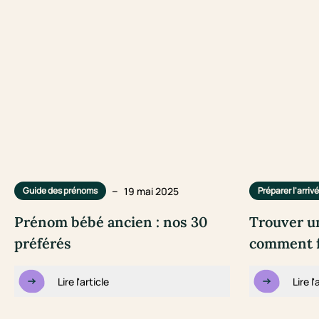
–
19 mai 2025
Guide des prénoms
Préparer l'arriv
Prénom bébé ancien : nos 30
Trouver u
préférés
comment fa
Lire l'article
Lire l'