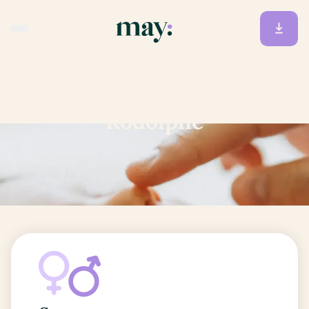
Accueil
/
Prénoms
/
Rodolphe
Rodolphe