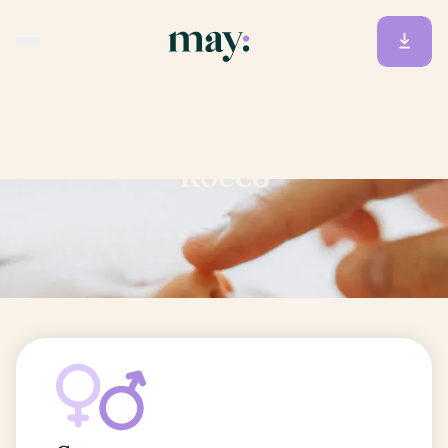
Accueil
/
Prénoms
/
Rocco
Rocco