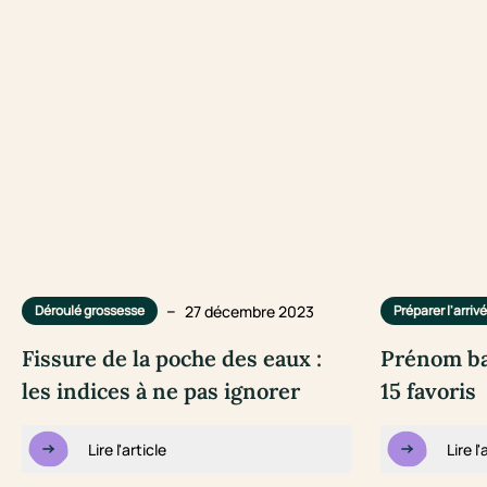
–
27 décembre 2023
Déroulé grossesse
Préparer l'arriv
Fissure de la poche des eaux :
Prénom ba
les indices à ne pas ignorer
15 favoris
Lire l'article
Lire l'