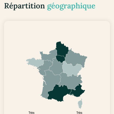
Répartition
géographique
Très
Très