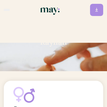
Accueil
/
Prénoms
/
Rayhan
Rayhan