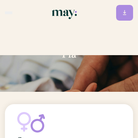
Accueil
/
Prénoms
/
Pia
Pia