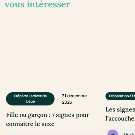
vous intéresser
31 décembre
Préparer l'arrivée de
Préparation à 
–
bébé
2025
Les signes
Fille ou garçon : 7 signes pour
l’accouch
connaître le sexe
Lire l'