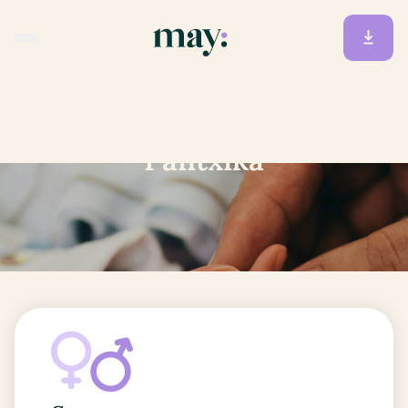
Accueil
/
Prénoms
/
Pantxika
Pantxika