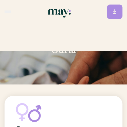
Accueil
/
Prénoms
/
Ouria
Ouria