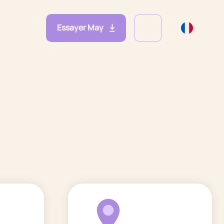
Essayer May
eprises