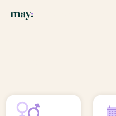
Application
Ressources
Fonctionnalités
Blog
Accueil
/
Prénoms
/
Oskar
Mission
Guide des pr
Oskar
Newsletters