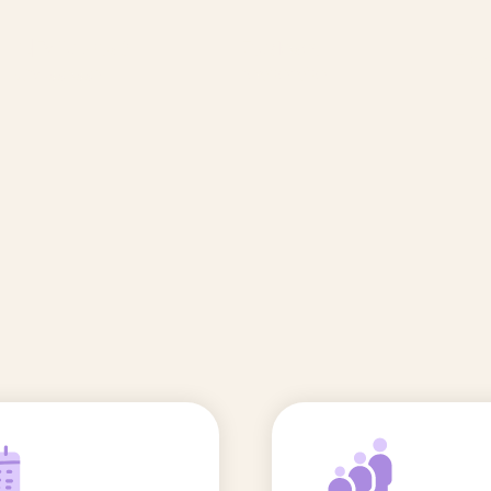
🆕 Polluants &
Etudes et
Entr
Grossesse
recherche
Comité scientifique
énoms
Exposition aux écrans des 0-3
ans
Sommeil de l'enfant
IA et parentalité