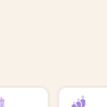
🆕 Polluants &
Etudes et
Entr
Grossesse
recherche
Comité scientifique
énoms
Exposition aux écrans des 0-3
ans
Sommeil de l'enfant
IA et parentalité