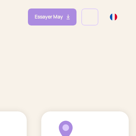
Essayer May
eprises