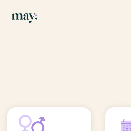
Application
Ressources
Fonctionnalités
Blog
Accueil
/
Prénoms
/
Nolwen
Mission
Guide des pr
Nolwen
Newsletters