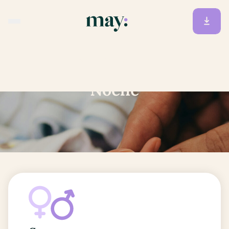
Accueil
/
Prénoms
/
Noelie
Noelie