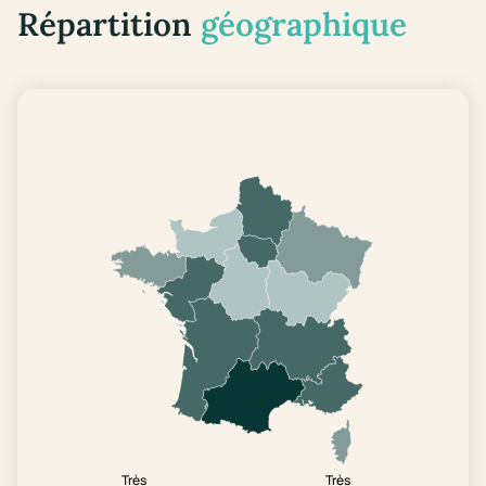
Répartition
géographique
Très
Très