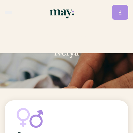
Accueil
/
Prénoms
/
Nelya
Nelya