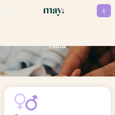
Accueil
/
Prénoms
/
Naïa
Naïa