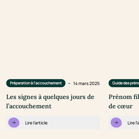
–
14 mars 2025
Préparation à l'accouchement
Guide des pré
Les signes à quelques jours de
Prénom fil
l’accouchement
de cœur
Lire l'article
Lire l'