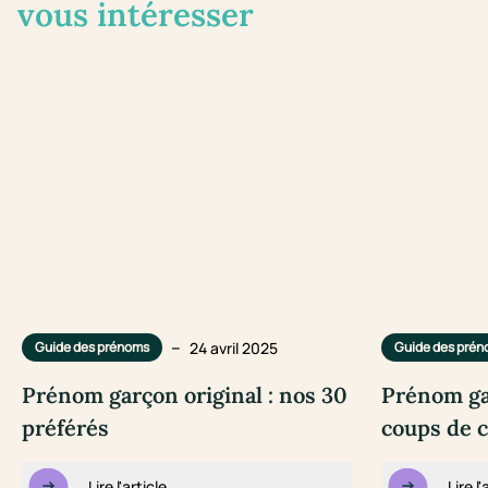
vous intéresser
–
24 avril 2025
Guide des prénoms
Guide des pré
Prénom garçon original : nos 30
Prénom ga
préférés
coups de 
Lire l'article
Lire l'