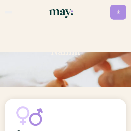
Accueil
/
Prénoms
/
Nahim
Nahim