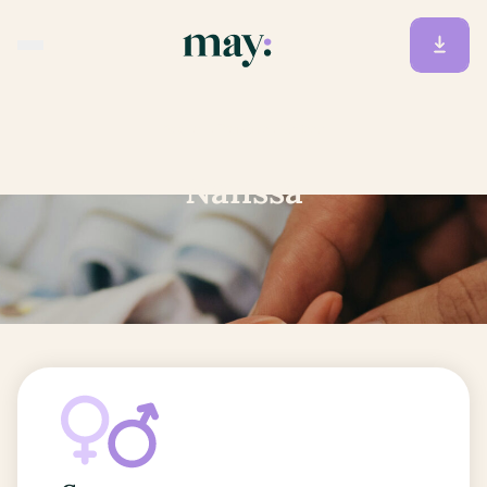
Accueil
/
Prénoms
/
Nafissa
Nafissa