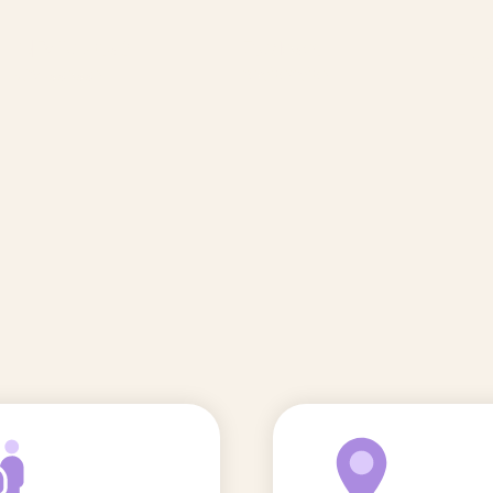
🆕 Polluants &
Etudes et
Entr
Grossesse
recherche
Comité scientifique
énoms
Exposition aux écrans des 0-3
ans
Sommeil de l'enfant
IA et parentalité