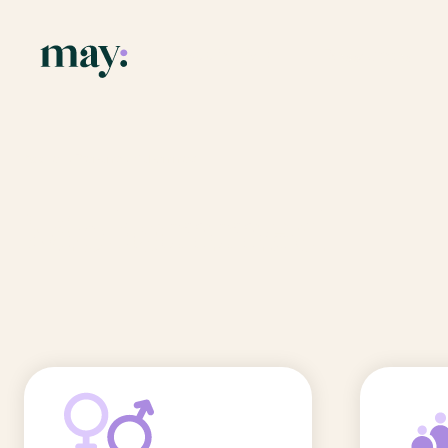
Application
Ressources
Fonctionnalités
Blog
Accueil
/
Prénoms
/
Mohammed
Mission
Guide des pr
Mohammed
Newsletters