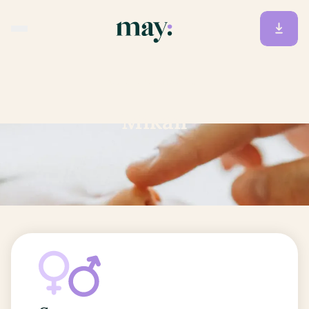
Accueil
/
Prénoms
/
Mikail
Mikail