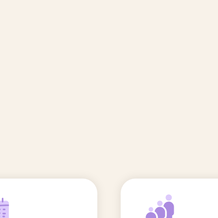
🆕 Polluants &
Etudes et
Entr
Grossesse
recherche
Comité scientifique
énoms
Exposition aux écrans des 0-3
ans
Sommeil de l'enfant
IA et parentalité