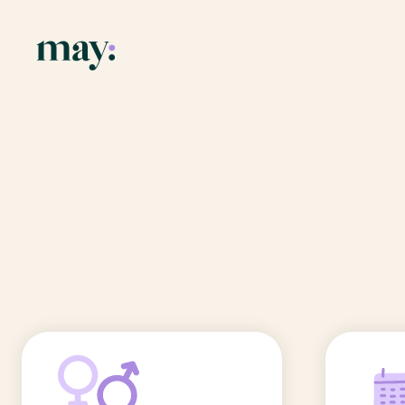
Application
Ressources
Fonctionnalités
Blog
Accueil
/
Prénoms
/
Melvil
Mission
Guide des pr
Melvil
Newsletters