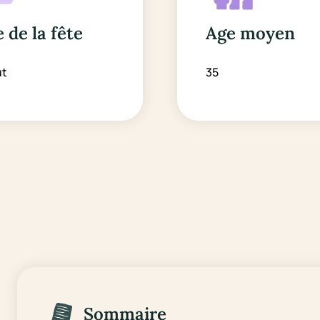
 de la fête
Age moyen
ût
35
Sommaire