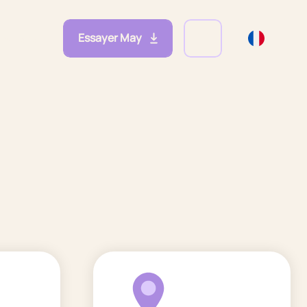
Essayer May
eprises