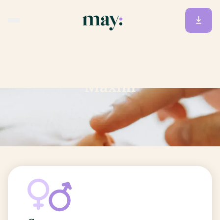
Accueil
/
Prénoms
/
Maxim
Maxim