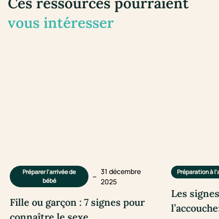
Ces ressources pourraient
vous intéresser
31 décembre
Préparer l'arrivée de
Préparation à 
–
bébé
2025
Les signes
Fille ou garçon : 7 signes pour
l’accouch
connaître le sexe