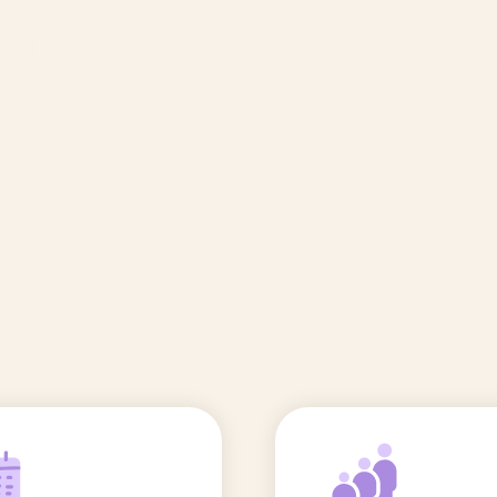
🆕 Polluants &
Etudes et
Entr
Grossesse
recherche
Comité scientifique
énoms
Exposition aux écrans des 0-3
ans
Sommeil de l'enfant
IA et parentalité