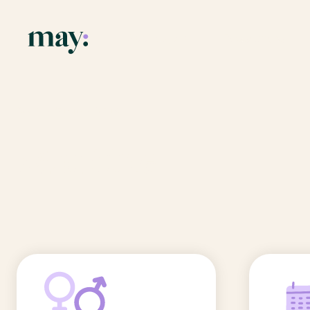
Application
Ressources
Fonctionnalités
Blog
Accueil
/
Prénoms
/
Martine
Mission
Guide des pr
Martine
Newsletters