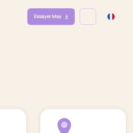
Essayer May
eprises