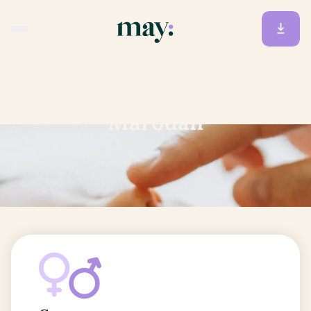
Accueil
/
Prénoms
/
Marouan
Marouan