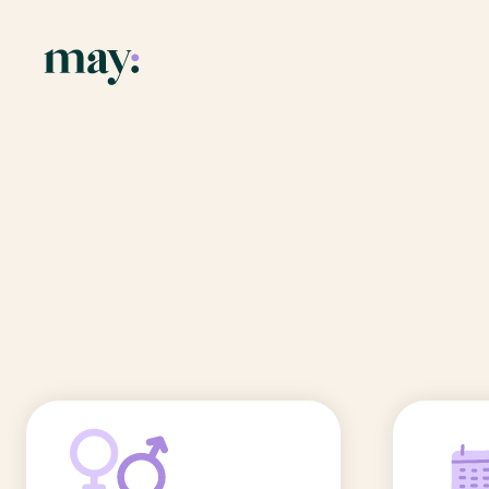
Application
Ressources
Fonctionnalités
Blog
Accueil
/
Prénoms
/
Mark
Mission
Guide des pr
Mark
Newsletters