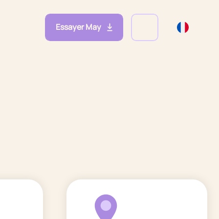
Essayer May
eprises