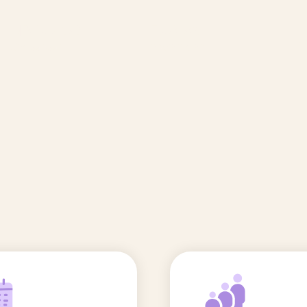
🆕 Polluants &
Etudes et
Entr
Grossesse
recherche
Comité scientifique
énoms
Exposition aux écrans des 0-3
ans
Sommeil de l'enfant
IA et parentalité