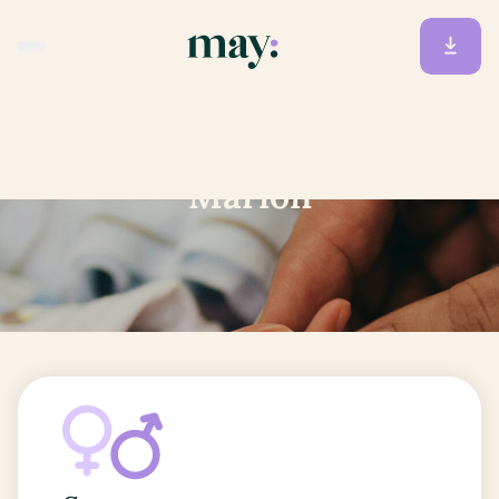
Accueil
/
Prénoms
/
Marion
Marion