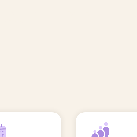
🆕 Polluants &
Etudes et
Entr
Grossesse
recherche
Comité scientifique
énoms
Exposition aux écrans des 0-3
ans
Sommeil de l'enfant
IA et parentalité