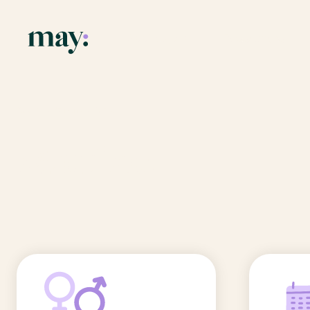
Application
Ressources
Fonctionnalités
Blog
Accueil
/
Prénoms
/
Marilou
Mission
Guide des pr
Marilou
Newsletters