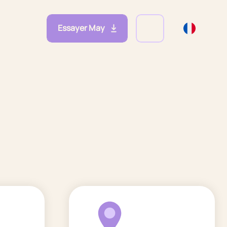
Essayer May
eprises