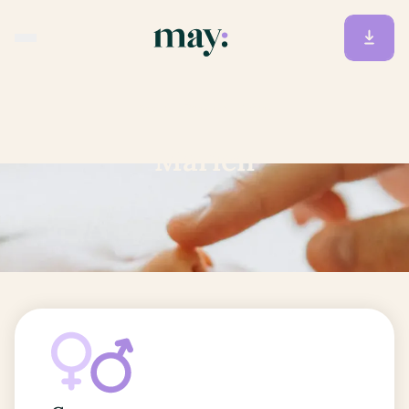
Accueil
/
Prénoms
/
Marien
Marien