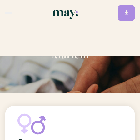
Accueil
/
Prénoms
/
Mariem
Mariem