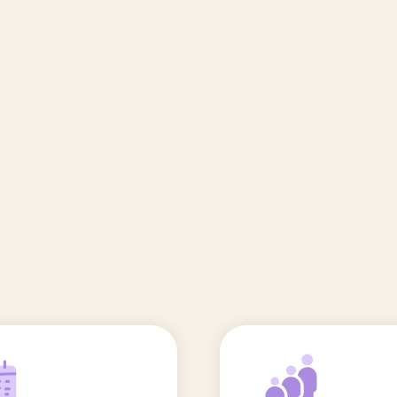
🆕 Polluants &
Etudes et
Entr
Grossesse
recherche
Comité scientifique
énoms
Exposition aux écrans des 0-3
ans
Sommeil de l'enfant
IA et parentalité