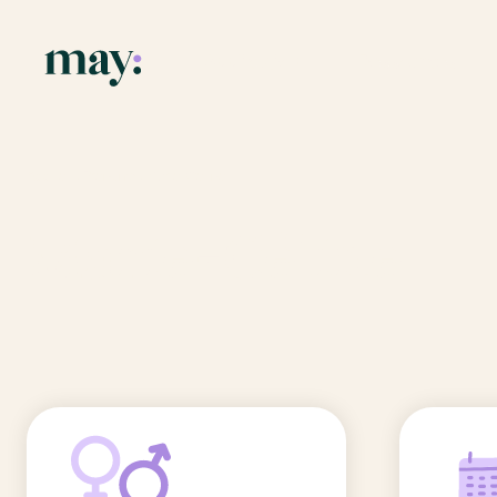
Application
Ressources
Fonctionnalités
Blog
Accueil
/
Prénoms
/
Marie-Céline
Mission
Guide des pr
Marie-Céline
Newsletters