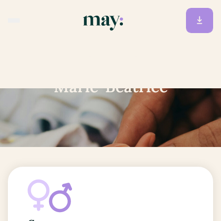
Accueil
/
Prénoms
/
Marie-Béatrice
Marie-Béatrice