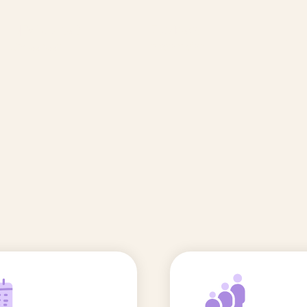
🆕 Polluants &
Etudes et
Entr
Grossesse
recherche
Comité scientifique
énoms
Exposition aux écrans des 0-3
ans
Sommeil de l'enfant
IA et parentalité