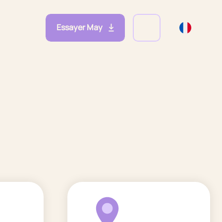
Essayer May
eprises