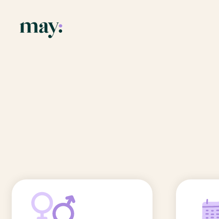
Application
Ressources
Fonctionnalités
Blog
Accueil
/
Prénoms
/
Mariana
Mission
Guide des pr
Mariana
Newsletters