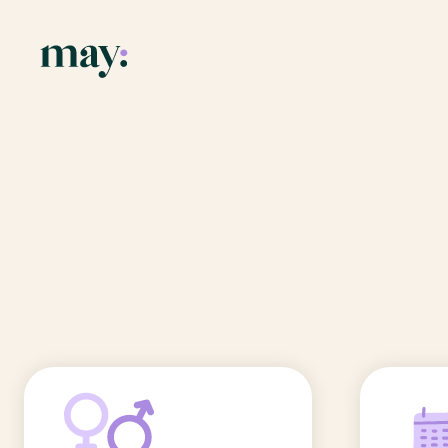
Application
Ressources
Fonctionnalités
Blog
Accueil
/
Prénoms
/
Marguerite
Mission
Guide des pr
Marguerite
Newsletters