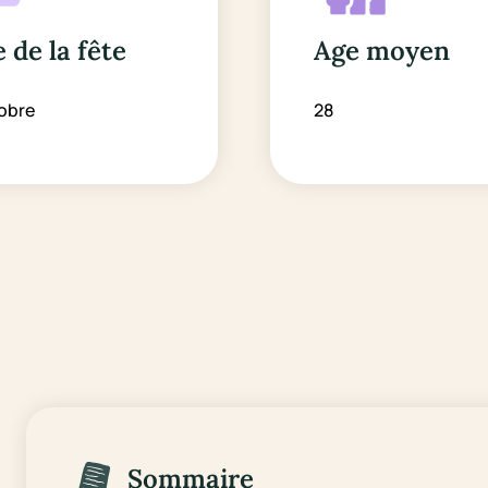
 de la fête
Age moyen
obre
28
Sommaire