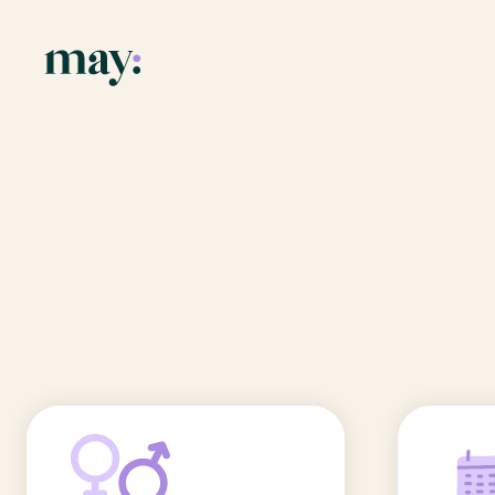
Application
Ressources
Fonctionnalités
Blog
Accueil
/
Prénoms
/
Maram
Mission
Guide des pr
Maram
Newsletters