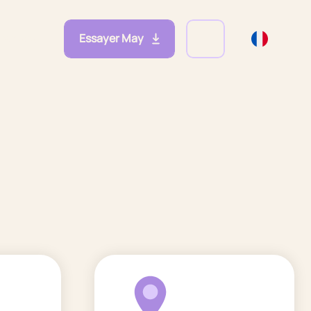
Essayer May
eprises