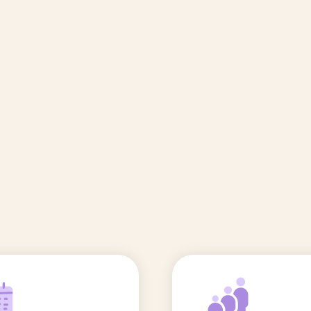
🆕 Polluants &
Etudes et
Entr
Grossesse
recherche
Comité scientifique
énoms
Exposition aux écrans des 0-3
ans
Sommeil de l'enfant
IA et parentalité