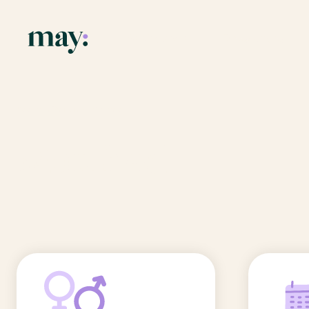
Application
Ressources
Fonctionnalités
Blog
Accueil
/
Prénoms
/
Manfred
Mission
Guide des pr
Manfred
Newsletters