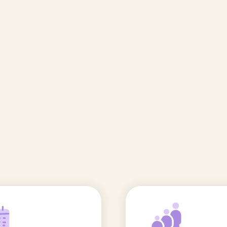
🆕 Polluants &
Etudes et
Entr
Grossesse
recherche
Comité scientifique
énoms
Exposition aux écrans des 0-3
ans
Sommeil de l'enfant
IA et parentalité