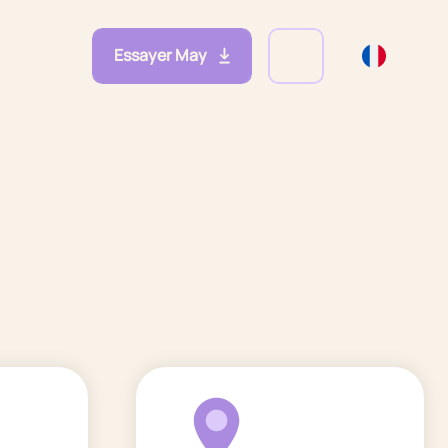
Essayer May
eprises