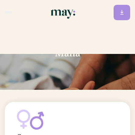
Accueil
/
Prénoms
/
Malia
Malia