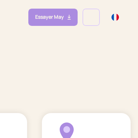
Essayer May
eprises