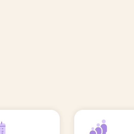
🆕 Polluants &
Etudes et
Entr
Grossesse
recherche
Comité scientifique
énoms
Exposition aux écrans des 0-3
ans
Sommeil de l'enfant
IA et parentalité