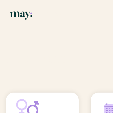
Application
Ressources
Fonctionnalités
Blog
Accueil
/
Prénoms
/
Maissane
Mission
Guide des pr
Maissane
Newsletters