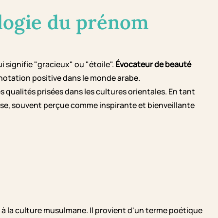
logie du prénom
m Maissane tire son origine de l'arabe "مَيْسَان" qui signifie "gracieux" ou "étoile".
Évocateur de beauté
onnotation positive dans le monde arabe.
qualités prisées dans les cultures orientales. En tant
e, souvent perçue comme inspirante et bienveillante
à la culture musulmane. Il provient d'un terme poétique