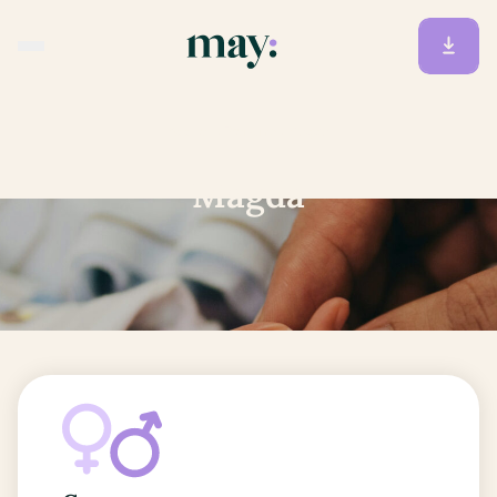
Accueil
/
Prénoms
/
Magda
Magda