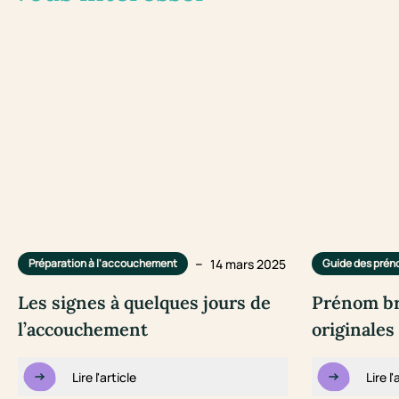
–
14 mars 2025
Préparation à l'accouchement
Guide des pré
Les signes à quelques jours de
Prénom bre
l’accouchement
originales
Lire l'article
Lire l'