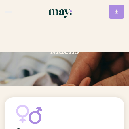
Accueil
/
Prénoms
/
Maelis
Maelis