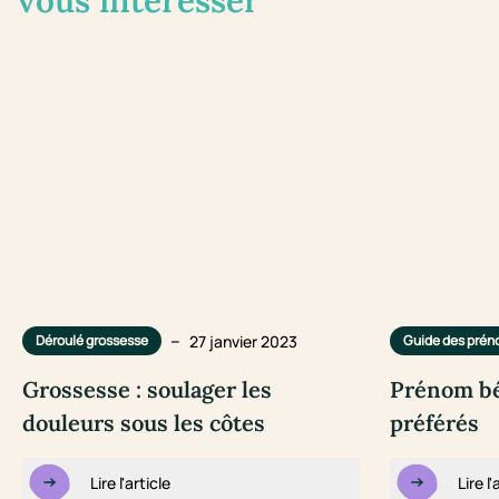
vous intéresser
–
27 janvier 2023
Déroulé grossesse
Guide des pré
Grossesse : soulager les
Prénom bé
douleurs sous les côtes
préférés
Lire l'article
Lire l'