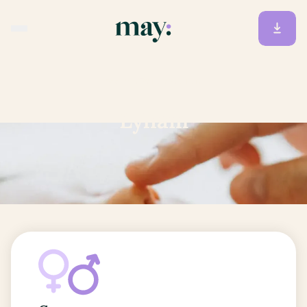
Accueil
/
Prénoms
/
Lyham
Lyham