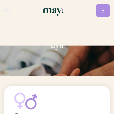
Accueil
/
Prénoms
/
Lya
Lya