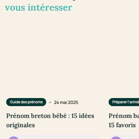
vous intéresser
–
24 mai 2025
Guide des prénoms
Préparer l'arriv
Prénom breton bébé : 15 idées
Prénom ba
originales
15 favoris