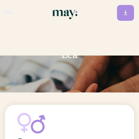
Accueil
/
Prénoms
/
Lea
Lea