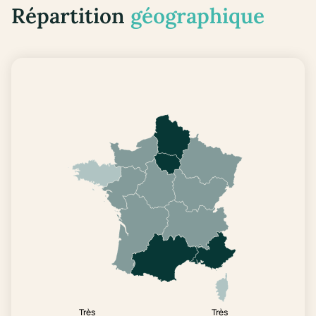
Répartition
géographique
Très
Très