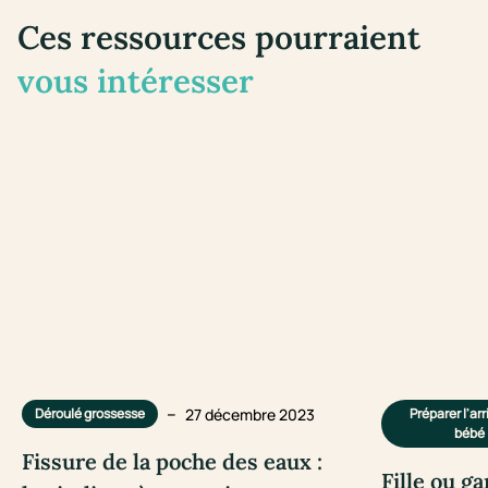
Ces ressources pourraient
vous intéresser
–
27 décembre 2023
Déroulé grossesse
Préparer l'ar
bébé
Fissure de la poche des eaux :
Fille ou ga