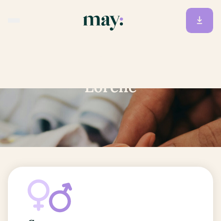
Accueil
/
Prénoms
/
Lorene
Lorene