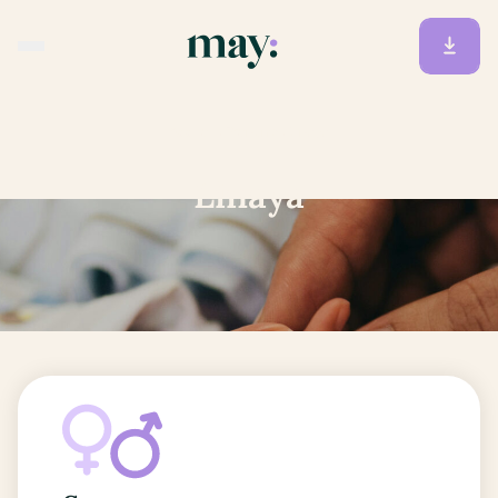
Accueil
/
Prénoms
/
Linaya
Linaya