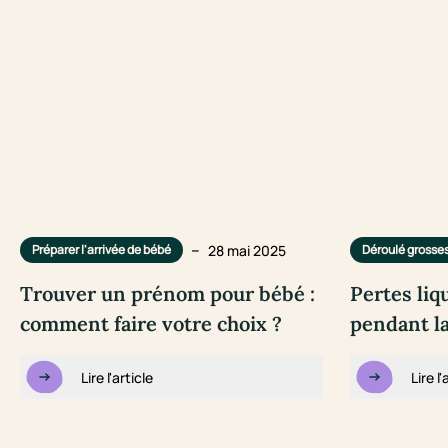
–
28 mai 2025
Préparer l'arrivée de bébé
Déroulé grosse
Trouver un prénom pour bébé :
Pertes liq
comment faire votre choix ?
pendant l
Lire l'article
Lire l'