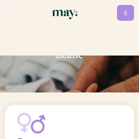
Accueil
/
Prénoms
/
Leane
Leane