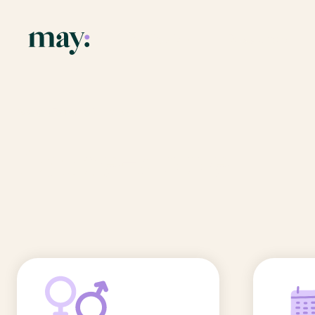
Application
Ressources
Fonctionnalités
Blog
Accueil
/
Prénoms
/
Laure-Anne
Mission
Guide des pr
Laure-Anne
Newsletters