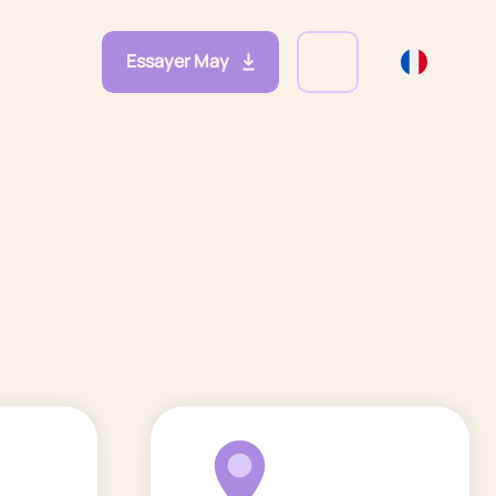
Essayer May
eprises