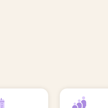
🆕 Polluants &
Etudes et
Entr
Grossesse
recherche
Comité scientifique
énoms
Exposition aux écrans des 0-3
ans
Sommeil de l'enfant
IA et parentalité