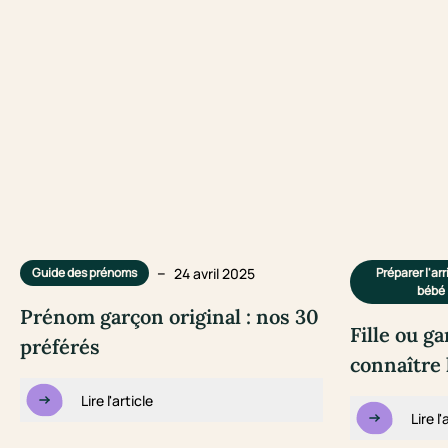
–
24 avril 2025
Guide des prénoms
Préparer l'ar
bébé
Prénom garçon original : nos 30
Fille ou ga
préférés
connaître 
Lire l'article
Lire l'