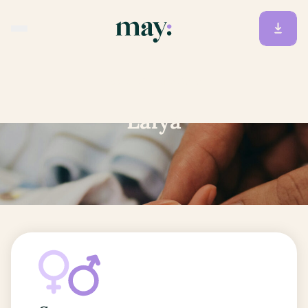
Accueil
/
Prénoms
/
Lalya
Lalya