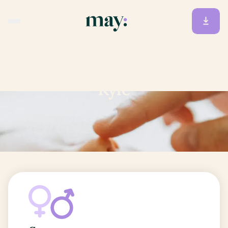
Accueil
/
Prénoms
/
Kyle
Kyle