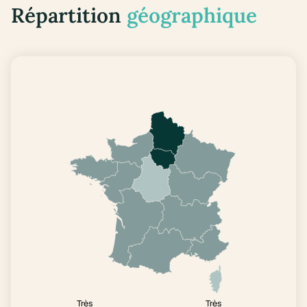
Répartition
géographique
Très
Très