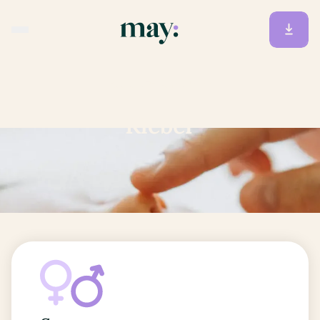
Accueil
/
Prénoms
/
Kleber
Kleber