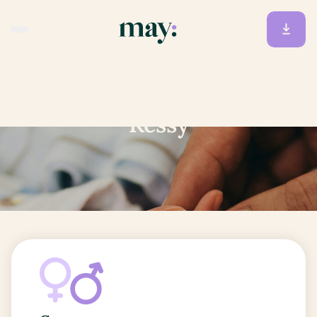
Accueil
/
Prénoms
/
Kessy
Kessy