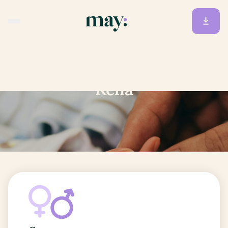
Accueil
/
Prénoms
/
Kelia
Kelia