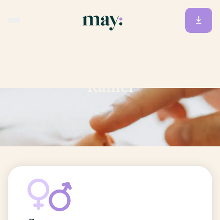
Accueil
/
Prénoms
/
Kamel
Kamel